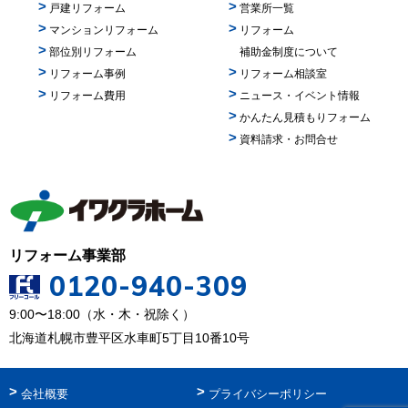
戸建リフォーム
営業所一覧
ー
マンションリフォーム
リフォーム
ル
部位別リフォーム
補助金制度について
ド
リフォーム事例
リフォーム相談室
は
リフォーム費用
ニュース・イベント情報
空
かんたん見積もりフォーム
の
資料請求・お問合せ
ま
ま
に
し
て
リフォーム事業部
く
0120-940-309
だ
9:00〜18:00（水・木・祝除く）
さ
北海道札幌市豊平区水車町5丁目10番10号
い。
会社概要
プライバシーポリシー