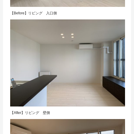
【Before】リビング 入口側
【After】リビング 壁側