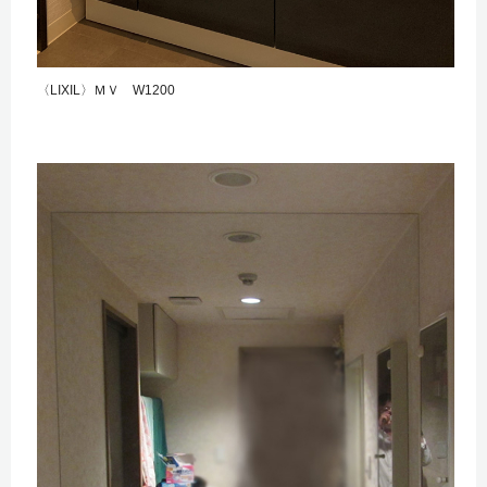
〈LIXIL〉ＭＶ W1200