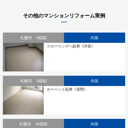
その他のマンションリフォーム実例
札幌市 A様邸
内装
フローリングへ貼替《洋室》
札幌市 S様邸
内装
カーペット貼替《居間》
札幌市 Ｍ様邸
内装