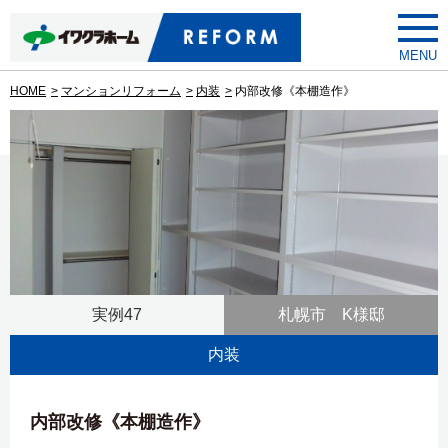
toggle
menu
HOME
マンションリフォーム
内装
内部改修《本棚造作》
実例47
札幌市 K様邸
内装
内部改修《本棚造作》