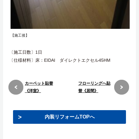
【施工後】
〔施工日数〕1日
〔仕様材料〕床：EIDAI ダイレクトエクセル45HM
カーペット貼替
フローリングへ貼
《洋室》
替《居間》
内装リフォームTOPへ