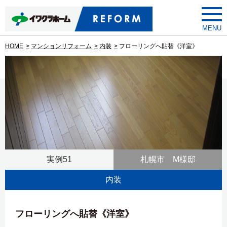
toggle
menu
HOME
マンションリフォーム
内装
フローリングへ貼替《洋室》
実例51
札幌市 M様邸
内装
フローリングへ貼替《洋室》