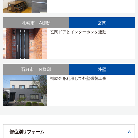
札幌市 A様邸
玄関
玄関ドアとインターホンを連動
石狩市 Ｎ様邸
外壁
補助金を利用して外壁張替工事
部位別リフォーム