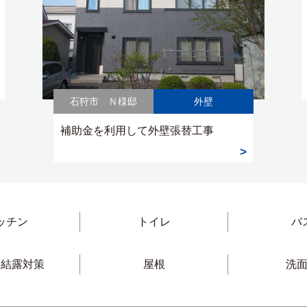
石狩市 Ｎ様邸
外壁
補助金を利用して外壁張替工事
ッチン
トイレ
バ
・結露対策
屋根
洗