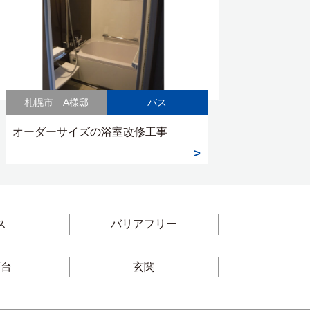
札幌市 A様邸
バス
オーダーサイズの浴室改修工事
ス
バリアフリー
面台
玄関