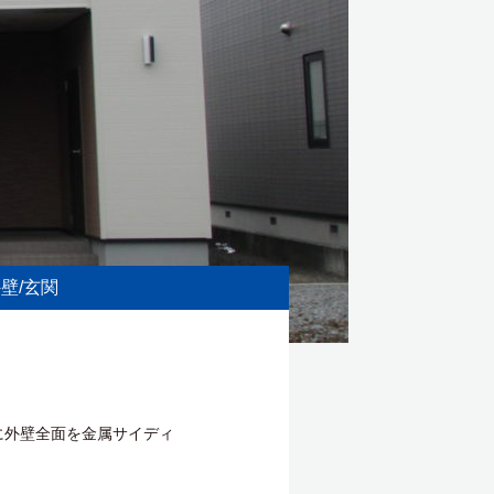
外壁
玄関
に外壁全面を金属サイディ